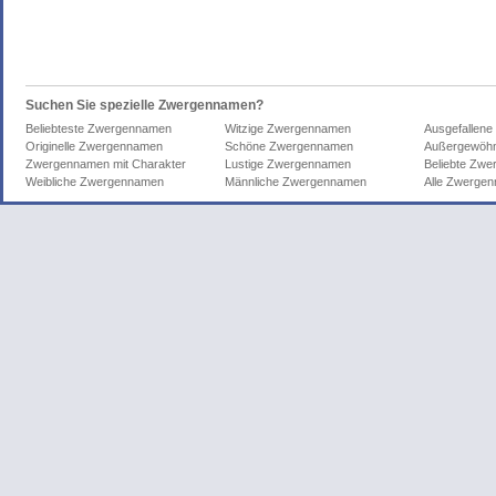
Suchen Sie spezielle Zwergennamen?
Beliebteste Zwergennamen
Witzige Zwergennamen
Ausgefallen
Originelle Zwergennamen
Schöne Zwergennamen
Außergewöhn
Zwergennamen mit Charakter
Lustige Zwergennamen
Beliebte Zw
Weibliche Zwergennamen
Männliche Zwergennamen
Alle Zwerge