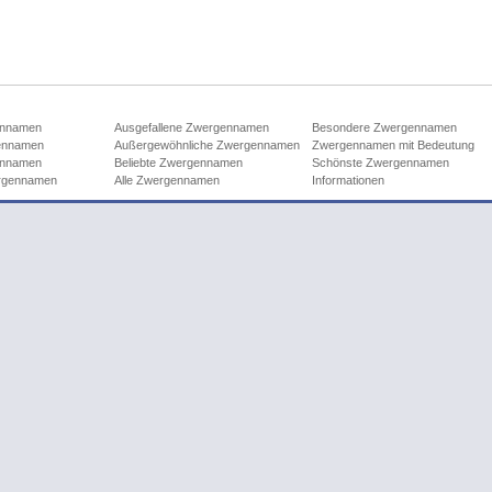
ennamen
Ausgefallene Zwergennamen
Besondere Zwergennamen
ennamen
Außergewöhnliche Zwergennamen
Zwergennamen mit Bedeutung
ennamen
Beliebte Zwergennamen
Schönste Zwergennamen
rgennamen
Alle Zwergennamen
Informationen