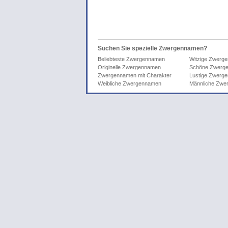
Suchen Sie spezielle Zwergennamen?
Beliebteste Zwergennamen
Witzige Zwerg
Originelle Zwergennamen
Schöne Zwerg
Zwergennamen mit Charakter
Lustige Zwerg
Weibliche Zwergennamen
Männliche Zwe