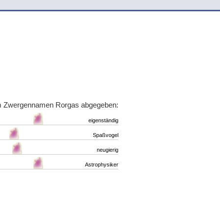
um Zwergennamen Rorgas abgegeben:
eigenständig
Spaßvogel
neugierig
Astrophysiker