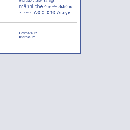
lustige
charakterstarke
männliche
Schöne
Originelle
weibliche
Witzige
schönste
Datenschutz
Impressum