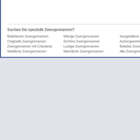
Suchen Sie spezielle Zwergennamen?
Beliebteste Zwergennamen
Witzige Zwergennamen
Ausgefallen
Originelle Zwergennamen
Schöne Zwergennamen
Außergewöhn
Zwergennamen mit Charakter
Lustige Zwergennamen
Beliebte Zw
Weibliche Zwergennamen
Männliche Zwergennamen
Alle Zwerge