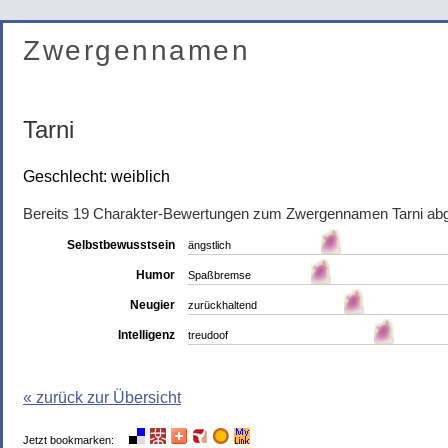
Zwergennamen
Tarni
Geschlecht: weiblich
Bereits 19 Charakter-Bewertungen zum Zwergennamen Tarni ab
Selbstbewusstsein
ängstlich
Humor
Spaßbremse
Neugier
zurückhaltend
Intelligenz
treudoof
« zurück zur Übersicht
Jetzt bookmarken: